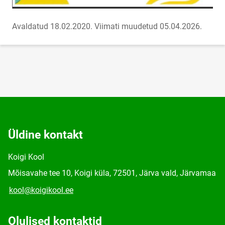
Avaldatud 18.02.2020.
Viimati muudetud 05.04.2026.
Üldine kontakt
Koigi Kool
Mõisavahe tee 10, Koigi küla, 72501, Järva vald, Järvamaa
kool@koigikool.ee
Olulised kontaktid