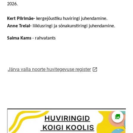
2026.
Kert Piirimäe-
kergejõustiku huviringi juhendamine.
Anne Treial-
l
iiklusringi ja sõnakunstiringi juhendamine.
Saima Kams
- rahvatants
link opens on new 
Järva valla noorte huvitegevuse register
Ava fot