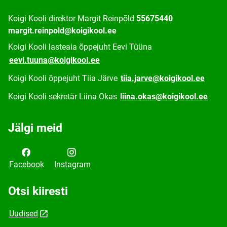
Koigi Kooli direktor Margit Reinpõld
55675440
margit.reinpold@koigikool.ee
Koigi Kooli lasteaia õppejuht Eevi Tüüna
eevi.tuuna@koigikool.ee
Koigi Kooli õppejuht Tiia Järve
tiia.jarve@koigikool.ee
Koigi Kooli sekretär Liina Okas
liina.okas@koigikool.ee
Jälgi meid
Facebook
Instagram
Otsi kiiresti
Uudised