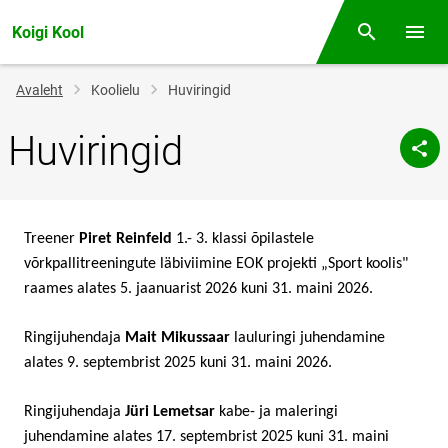
Koigi Kool
Otsing
Menüü
Jälglink
Avaleht
Koolielu
Huviringid
Huviringid
Treener
Piret Reinfeld
1.- 3. klassi õpilastele
võrkpallitreeningute läbiviimine EOK projekti „Sport koolis"
raames alates 5. jaanuarist 2026 kuni 31. maini 2026.
Ringijuhendaja
Mait Mikussaar
lauluringi juhendamine
alates 9. septembrist 2025 kuni 31. maini 2026.
Ringijuhendaja
Jüri Lemetsar
kabe- ja maleringi
juhendamine alates 17. septembrist 2025 kuni 31. maini