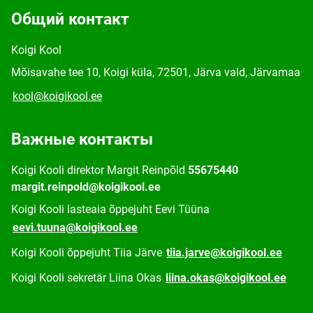
Общий контакт
Koigi Kool
Mõisavahe tee 10, Koigi küla, 72501, Järva vald, Järvamaa
kool@koigikool.ee
Важные контакты
Koigi Kooli direktor Margit Reinpõld
55675440
margit.reinpold@koigikool.ee
Koigi Kooli lasteaia õppejuht Eevi Tüüna
eevi.tuuna@koigikool.ee
Koigi Kooli õppejuht Tiia Järve
tiia.jarve@koigikool.ee
Koigi Kooli sekretär Liina Okas
liina.okas@koigikool.ee