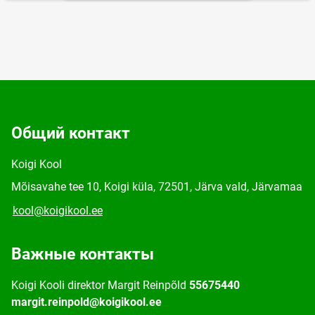
Общий контакт
Koigi Kool
Mõisavahe tee 10, Koigi küla, 72501, Järva vald, Järvamaa
kool@koigikool.ee
Важные контакты
Koigi Kooli direktor Margit Reinpõld
55675440
margit.reinpold@koigikool.ee