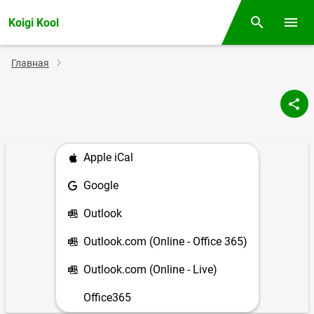
Koigi Kool
Поиск
Откр
Строка
Главная
навигации
Apple iCal
Google
Outlook
Outlook.com (Online - Office 365)
Outlook.com (Online - Live)
Office365