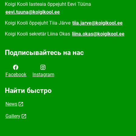
Koigi Kooli lasteaia õppejuht Eevi Tüüna
eevi.tuuna@koigikool.ee
Koigi Kooli õppejuht Tiia Järve
tiia.jarve@koigikool.ee
Koigi Kooli sekretär Liina Okas
liina.okas@koigikool.ee
Подписывайтесь на нас
Facebook
Instagram
Найти быстро
News
Gallery