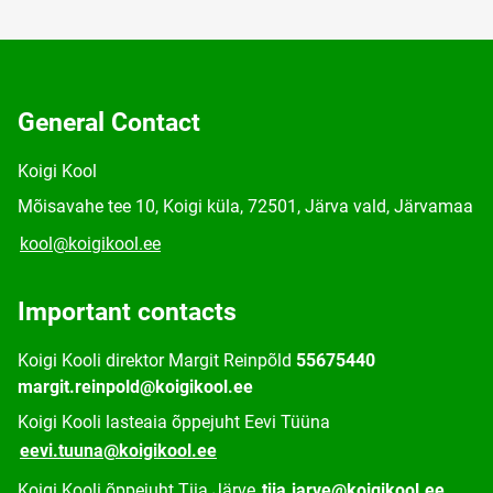
General Contact
Koigi Kool
Mõisavahe tee 10, Koigi küla, 72501, Järva vald, Järvamaa
kool@koigikool.ee
Important contacts
Koigi Kooli direktor Margit Reinpõld
55675440
margit.reinpold@koigikool.ee
Koigi Kooli lasteaia õppejuht Eevi Tüüna
eevi.tuuna@koigikool.ee
Koigi Kooli õppejuht Tiia Järve
tiia.jarve@koigikool.ee