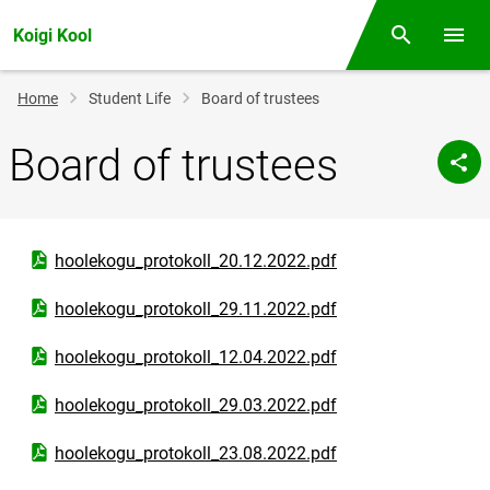
Koigi Kool
Otsing
Open/
Breadcrumb
Home
Student Life
Board of trustees
Board of trustees
Open PDF document
hoolekogu_protokoll_20.12.2022.pdf
Open PDF document
hoolekogu_protokoll_29.11.2022.pdf
Open PDF document
hoolekogu_protokoll_12.04.2022.pdf
Open PDF document
hoolekogu_protokoll_29.03.2022.pdf
Open PDF document
hoolekogu_protokoll_23.08.2022.pdf