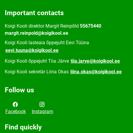
Important contacts
Koigi Kooli direktor Margit Reinpõld
55675440
margit.reinpold@koigikool.ee
Koigi Kooli lasteaia õppejuht Eevi Tüüna
eevi.tuuna@koigikool.ee
Koigi Kooli õppejuht Tiia Järve
tiia.jarve@koigikool.ee
Koigi Kooli sekretär Liina Okas
liina.okas@koigikool.ee
Follow us
Facebook
Instagram
Find quickly