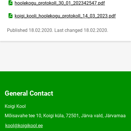
Open PDF document
hoolekogu_protokoll_30_01_202342547.pdf
Open PDF document
koigi_kooli_hoolekogu_protokoll_14_03_2023.pdf
Published 18.02.2020.
Last changed 18.02.2020.
General Contact
Koigi Kool
Mõisavahe tee 10, Koigi küla, 72501, Järva vald, Järvamaa
kool@koigikool.ee