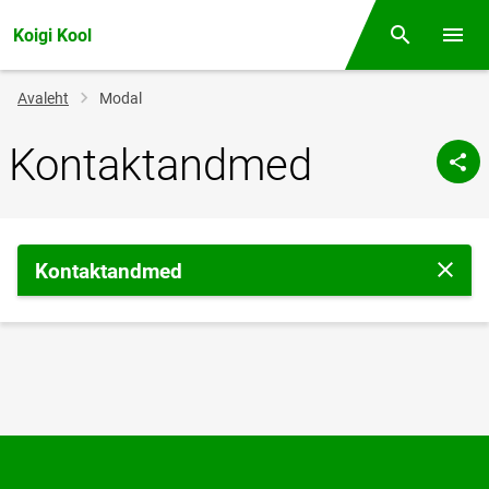
Koigi Kool
Otsing
Menüü
Jälglink
Avaleht
Modal
Kontaktandmed
Kontaktandmed
Sulge 