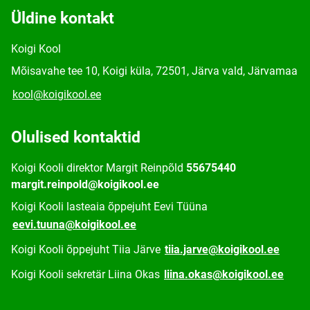
Üldine kontakt
Koigi Kool
Mõisavahe tee 10, Koigi küla, 72501, Järva vald, Järvamaa
kool@koigikool.ee
Olulised kontaktid
Koigi Kooli direktor Margit Reinpõld
55675440
margit.reinpold@koigikool.ee
Koigi Kooli lasteaia õppejuht Eevi Tüüna
eevi.tuuna@koigikool.ee
Koigi Kooli õppejuht Tiia Järve
tiia.jarve@koigikool.ee
Koigi Kooli sekretär Liina Okas
liina.okas@koigikool.ee