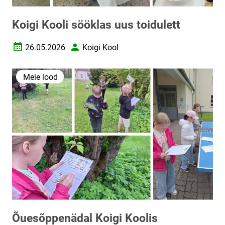
Koigi Kooli sööklas uus toidulett
26.05.2026
Koigi Kool
Loomise kuupäev
Autor
Meie lood
Õuesõppenädal Koigi Koolis