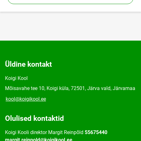
Üldine kontakt
Koigi Kool
Mõisavahe tee 10, Koigi küla, 72501, Järva vald, Järvamaa
kool@koigikool.ee
Olulised kontaktid
Koigi Kooli direktor Margit Reinpõld
55675440
margit.reinpold@koigikool.ee