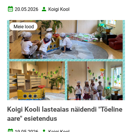
20.05.2026
Koigi Kool
Loomise kuupäev
Autor
Meie lood
Koigi Kooli lasteaias näidendi "Tõeline
aare" esietendus
19.05.2026
Koigi Kool