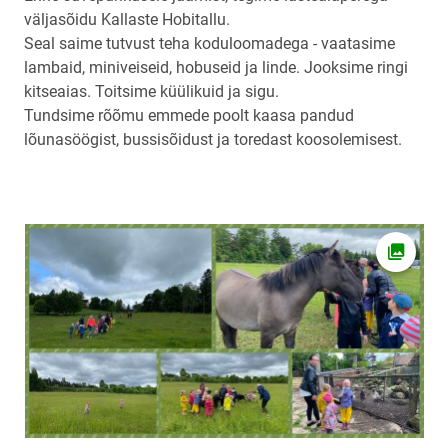
väljasõidu Kallaste Hobitallu.
Seal saime tutvust teha koduloomadega - vaatasime
lambaid, miniveiseid, hobuseid ja linde. Jooksime ringi
kitseaias. Toitsime küülikuid ja sigu.
Tundsime rõõmu emmede poolt kaasa pandud
lõunasöögist, bussisõidust ja toredast koosolemisest.
Ava fot