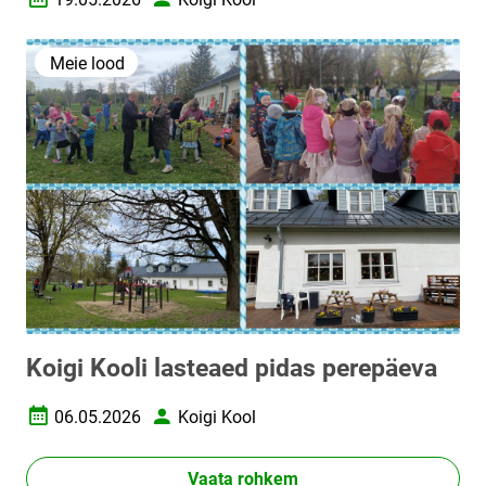
Loomise kuupäev
Autor
Meie lood
Koigi Kooli lasteaed pidas perepäeva
06.05.2026
Koigi Kool
Loomise kuupäev
Autor
Vaata rohkem