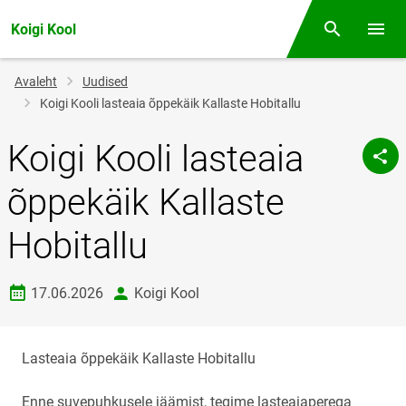
Koigi Kool
Otsing
Menüü
Jälglink
Avaleht
Uudised
Koigi Kooli lasteaia õppekäik Kallaste Hobitallu
Koigi Kooli lasteaia
õppekäik Kallaste
Hobitallu
Loomise kuupäev
autor
17.06.2026
Koigi Kool
Lasteaia õppekäik Kallaste Hobitallu
Enne suvepuhkusele jäämist, tegime lasteaiaperega