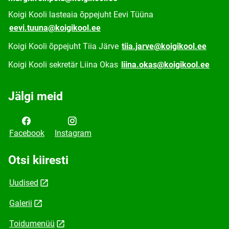
Koigi Kooli lasteaia õppejuht Eevi Tüüna
eevi.tuuna@koigikool.ee
Koigi Kooli õppejuht Tiia Järve
tiia.jarve@koigikool.ee
Koigi Kooli sekretär Liina Okas
liina.okas@koigikool.ee
Jälgi meid
Facebook
Instagram
Otsi kiiresti
Uudised
Galerii
Toidumenüü