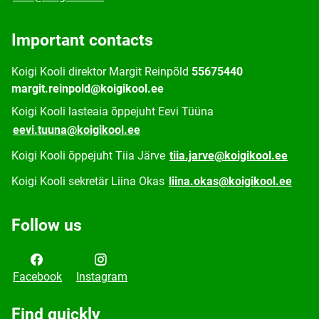
Important contacts
Koigi Kooli direktor Margit Reinpõld
55675440
margit.reinpold@koigikool.ee
Koigi Kooli lasteaia õppejuht Eevi Tüüna
eevi.tuuna@koigikool.ee
Koigi Kooli õppejuht Tiia Järve
tiia.jarve@koigikool.ee
Koigi Kooli sekretär Liina Okas
liina.okas@koigikool.ee
Follow us
Facebook
Instagram
Find quickly