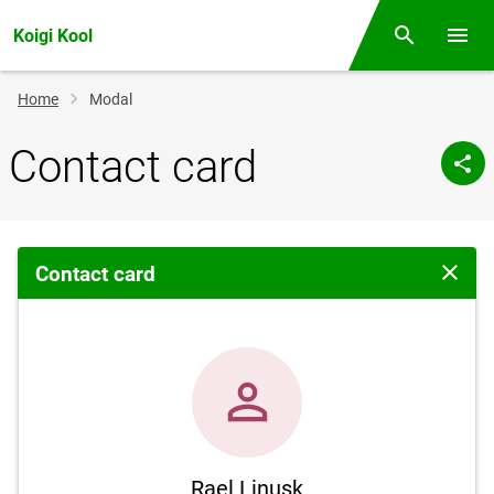
Koigi Kool
Otsing
Open/
Breadcrumb
Home
Modal
Contact card
Contact card
Close 
Rael Linusk