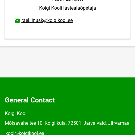
Koigi Kooli lasteaiaõpetaja
Email address
rael.linusk@koigikool.ee
General Contact
Koigi Kool
Mõisavahe tee 10, Koigi küla, 72501, Järva vald, Järvamaa
kool@koigikool.ee