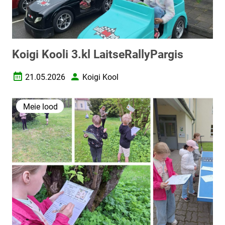
Koigi Kooli 3.kl LaitseRallyPargis
21.05.2026
Koigi Kool
Loomise kuupäev
Autor
Meie lood