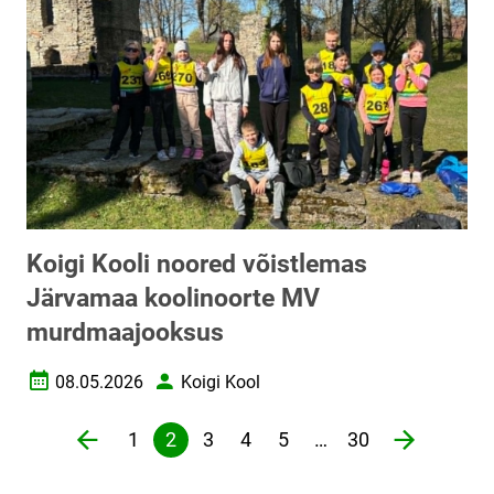
Koigi Kooli noored võistlemas
Järvamaa koolinoorte MV
murdmaajooksus
08.05.2026
Koigi Kool
Loomise kuupäev
Autor
Lehekülgjaotus
1
2
3
4
5
…
30
Eelmine lehekülg
page
Järgmine 
Veebileht
Praegune
Veebileht
Veebileht
Veebileht
lehekülg