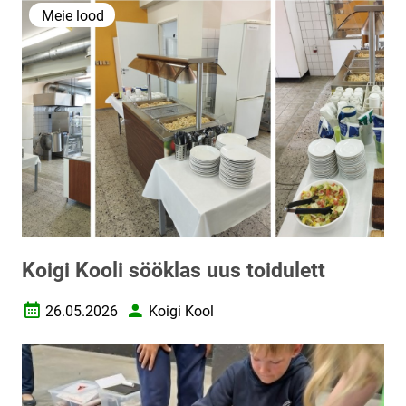
Meie lood
Koigi Kooli sööklas uus toidulett
26.05.2026
Koigi Kool
Loomise kuupäev
Autor