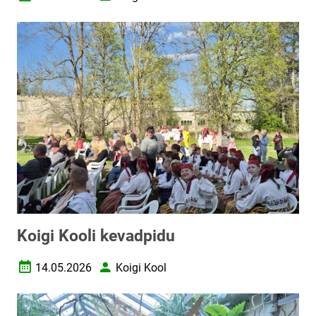
Loomise kuupäev
Autor
Koigi Kooli kevadpidu
14.05.2026
Koigi Kool
Loomise kuupäev
Autor