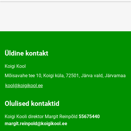
Üldine kontakt
Koigi Kool
Mõisavahe tee 10, Koigi küla, 72501, Järva vald, Järvamaa
kool@koigikool.ee
Olulised kontaktid
Koigi Kooli direktor Margit Reinpõld
55675440
margit.reinpold@koigikool.ee