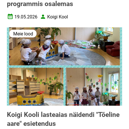
programmis osalemas
19.05.2026
Koigi Kool
Loomise kuupäev
Autor
Meie lood
Koigi Kooli lasteaias näidendi "Tõeline
aare" esietendus