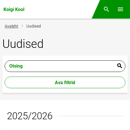
Koigi Kool
Otsing
Menüü
Jälglink
Avaleht
Uudised
Uudised
Otsing
Ava filtrid
2025/2026