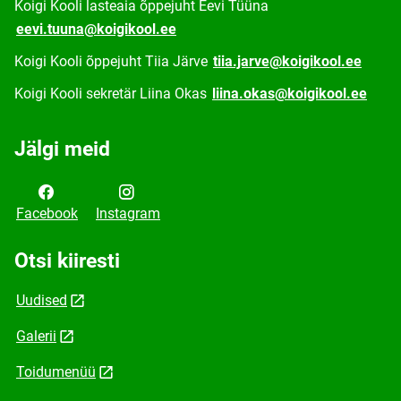
Koigi Kooli lasteaia õppejuht Eevi Tüüna
eevi.tuuna@koigikool.ee
Koigi Kooli õppejuht Tiia Järve
tiia.jarve@koigikool.ee
Koigi Kooli sekretär Liina Okas
liina.okas@koigikool.ee
Jälgi meid
Facebook
Instagram
Otsi kiiresti
Uudised
Galerii
Toidumenüü