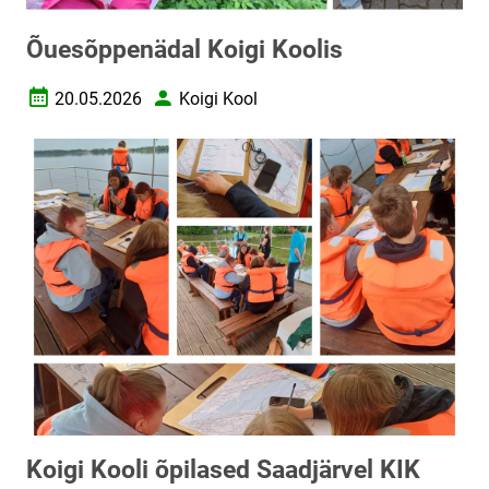
Õuesõppenädal Koigi Koolis
20.05.2026
Koigi Kool
Loomise kuupäev
Autor
Koigi Kooli õpilased Saadjärvel KIK