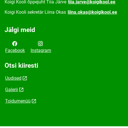
Koigi Kooli õppejuht Tiia Järve
tiia.jarve@koigikool.ee
Koigi Kooli sekretär Liina Okas
liina.okas@koigikool.ee
Jälgi meid
Facebook
Instagram
Otsi kiiresti
Uudised
Galerii
Toidumenüü