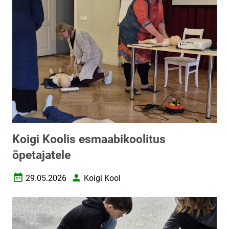
Koigi Koolis esmaabikoolitus
õpetajatele
29.05.2026
Koigi Kool
Loomise kuupäev
Autor