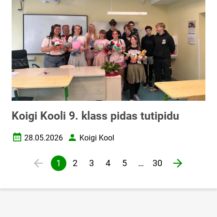
Koigi Kooli 9. klass pidas tutipidu
28.05.2026
Koigi Kool
Loomise kuupäev
Autor
Lehekülgjaotus
1
2
3
4
5
…
30
Eelmine lehekülg
page
Järgmine 
Praegune
Veebileht
Veebileht
Veebileht
Veebileht
lehekülg