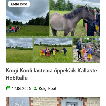
Meie lood
Koigi Kooli lasteaia õppekäik Kallaste
Hobitallu
17.06.2026
Koigi Kool
Loomise kuupäev
Autor