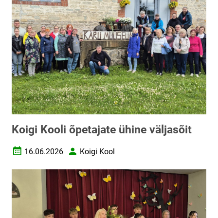
Koigi Kooli õpetajate ühine väljasõit
16.06.2026
Koigi Kool
Loomise kuupäev
Autor