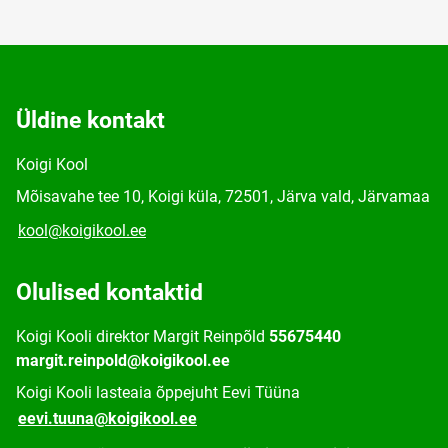
Üldine kontakt
Koigi Kool
Mõisavahe tee 10, Koigi küla, 72501, Järva vald, Järvamaa
kool@koigikool.ee
Olulised kontaktid
Koigi Kooli direktor Margit Reinpõld
55675440
margit.reinpold@koigikool.ee
Koigi Kooli lasteaia õppejuht Eevi Tüüna
eevi.tuuna@koigikool.ee