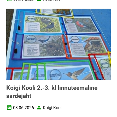
Loomise kuupäev
Autor
Koigi Kooli 2.-3. kl linnuteemaline
aardejaht
03.06.2026
Koigi Kool
Loomise kuupäev
Autor