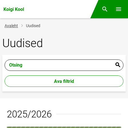
Koigi Kool
Otsing
Menüü
Jälglink
Avaleht
Uudised
Uudised
Otsing
Ava filtrid
2025/2026