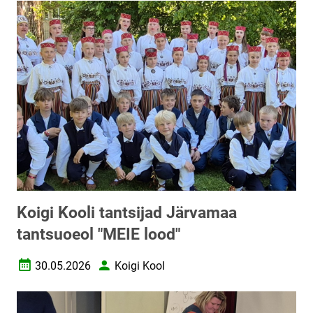
Koigi Kooli tantsijad Järvamaa
tantsuoeol "MEIE lood"
30.05.2026
Koigi Kool
Loomise kuupäev
Autor